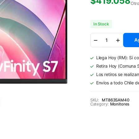
$
419.058
Otr
In Stock
Monitor
Ag
Samsung
S70UD
ViewFinity
Llega Hoy (RM): Si co
S7
UHD
Retira Hoy (Comuna S
4K
Los retiros se realiza
32"
Envíos a todo Chile d
quantity
SKU:
MT863SAM40
Category:
Monitores