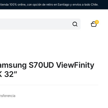
ienda 100% online, con opción de retiro en Santiago y envíos a todo Chile.
0
amsung S70UD ViewFinity
K 32″
nsferencia