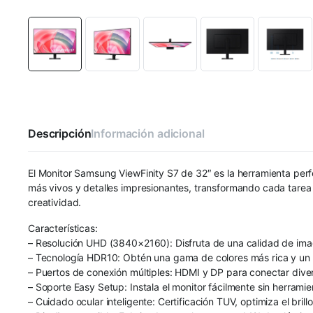
Descripción
Información adicional
El Monitor Samsung ViewFinity S7 de 32″ es la herramienta perf
más vivos y detalles impresionantes, transformando cada tarea e
creatividad.
Características:
– Resolución UHD (3840×2160): Disfruta de una calidad de image
– Tecnología HDR10: Obtén una gama de colores más rica y un con
– Puertos de conexión múltiples: HDMI y DP para conectar divers
– Soporte Easy Setup: Instala el monitor fácilmente sin herrami
– Cuidado ocular inteligente: Certificación TUV, optimiza el bri