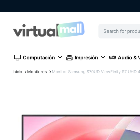
Computación
Impresión
Audio & 
Inicio
Monitores
Monitor Samsung S70UD ViewFinity S7 UHD 4