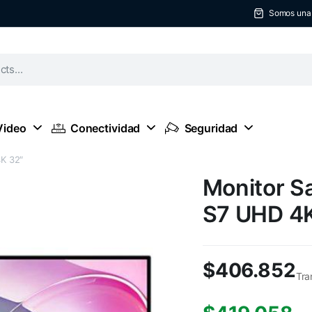
Somos una t
Video
Conectividad
Seguridad
K 32″
Monitor S
S7 UHD 4
$
406.852
Tra