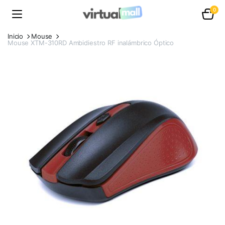
0
Inicio
Mouse
Mouse XTM-310RD Ambidiestro RF inalámbrico Óptico