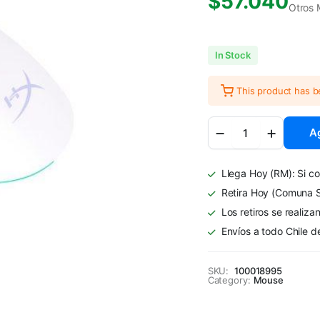
$
57.040
Otros 
In Stock
This product has 
Mouse
Ag
Gaming
HyperX
Pulsefire
Llega Hoy (RM): Si co
Haste
2
Retira Hoy (Comuna S
Core
Los retiros se realiza
inalámbricos
Envíos a todo Chile d
Blanco
quantity
SKU:
100018995
Category:
Mouse