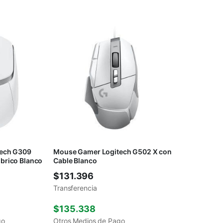
tech G309
Mouse Gamer Logitech G502 X con
brico Blanco
Cable Blanco
$
131.396
Transferencia
$
135.338
go
Otros Medios de Pago