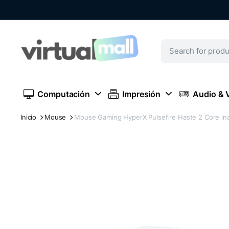
Computación
Impresión
Audio & 
Inicio
Mouse
Mouse Gaming HyperX Pulsefire Haste 2 Core ina