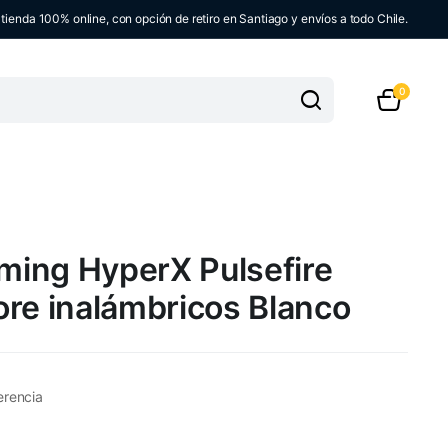
ienda 100% online, con opción de retiro en Santiago y envíos a todo Chile.
0
ing HyperX Pulsefire
ore inalámbricos Blanco
erencia