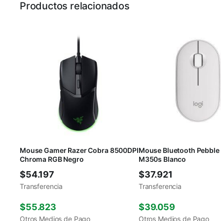
Productos relacionados
Mouse Gamer Razer Cobra 8500DPI
Mouse Bluetooth Pebble
Chroma RGB Negro
M350s Blanco
$
54.197
$
37.921
Transferencia
Transferencia
$
55.823
$
39.059
Otros Medios de Pago
Otros Medios de Pago