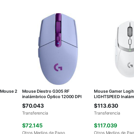
 Mouse 2
Mouse Diestro G305 RF
Mouse Gamer Logi
inalámbrico Óptico 12000 DPI
LIGHTSPEED Inalám
$
70.043
$
113.630
Transferencia
Transferencia
$
72.145
$
117.039
Otros Medios de Pago
Otros Medios de Pa