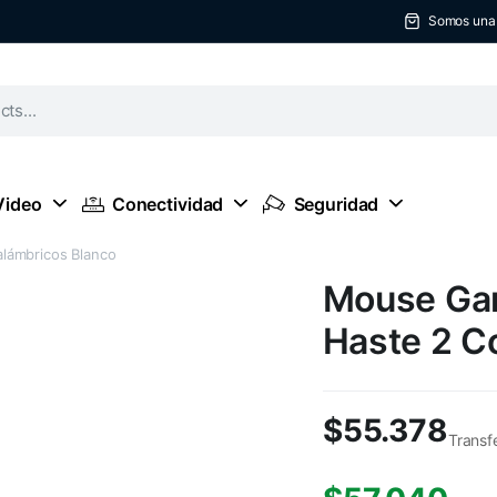
Somos una t
Video
Conectividad
Seguridad
lámbricos Blanco
Mouse Gam
Haste 2 C
$
55.378
Transf