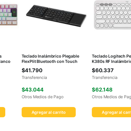
s
Teclado Inalámbrico Plegable
Teclado Logitech Pe
Blanco
FlexPlit Bluetooth con Touch
K380s RF Inalámbri
$
41.790
$
60.337
Transferencia
Transferencia
$
43.044
$
62.148
Otros Medios de Pago
Otros Medios de Pa
Agregar al carrito
Agregar al carr