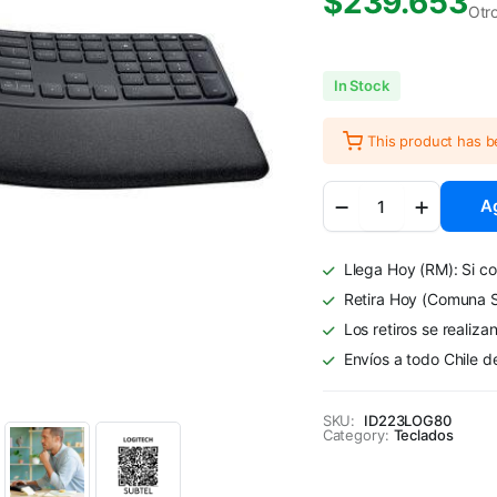
$
239.653
Otr
In Stock
This product has 
Teclado
Ag
ERGO
K860
Inalámbrico
Llega Hoy (RM): Si co
Negro
quantity
Retira Hoy (Comuna S
Los retiros se realiza
Envíos a todo Chile d
SKU:
ID223LOG80
Category:
Teclados