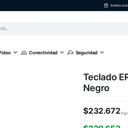
Somos una t
Video
Conectividad
Seguridad
Teclado E
Negro
$
232.672
Tra