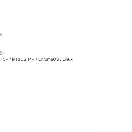
B
S)
0.15+ / iPadOS 14+ / ChromeOS / Linux