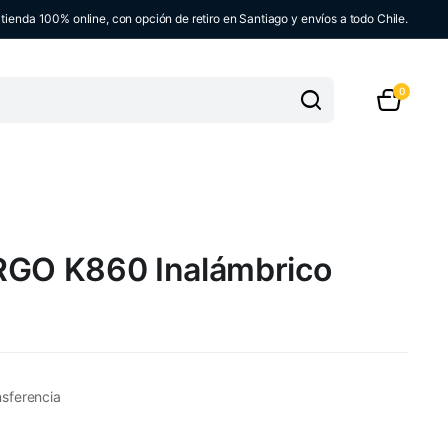
ienda 100% online, con opción de retiro en Santiago y envíos a todo Chile.
0
RGO K860 Inalámbrico
nsferencia