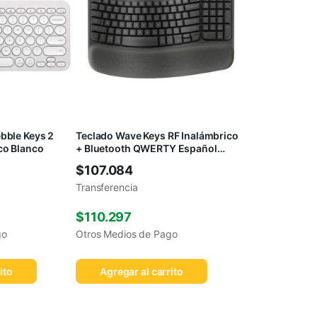
bble Keys 2
Teclado Wave Keys RF Inalámbrico
co Blanco
+ Bluetooth QWERTY Español
Grafito
$
107.084
Transferencia
$
110.297
go
Otros Medios de Pago
ito
Agregar al carrito