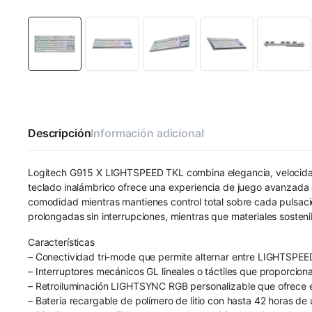
Descripción
Información adicional
Logitech G915 X LIGHTSPEED TKL combina elegancia, velocidad y
teclado inalámbrico ofrece una experiencia de juego avanzada 
comodidad mientras mantienes control total sobre cada pulsació
prolongadas sin interrupciones, mientras que materiales sosten
Características
– Conectividad tri-mode que permite alternar entre LIGHTSPEED,
– Interruptores mecánicos GL lineales o táctiles que proporcion
– Retroiluminación LIGHTSYNC RGB personalizable que ofrece ef
– Batería recargable de polímero de litio con hasta 42 horas de