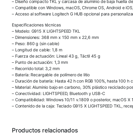
– Diseño compacto TKL y carcasa de aluminio de baja huella de 
– Compatible con Windows, macOS, Chrome OS, Android e iOS, o
– Acceso al software Logitech G HUB opcional para personalizar t
Especificaciones técnicas
– Modelo: G915 X LIGHTSPEED TKL
– Dimensiones: 368 mm x 150 mm x 22,6 mm
– Peso: 860 g (sin cable)
– Longitud de cable: 1,8 m
– Fuerza de actuación: Lineal 43 g, Táctil 45 g
– Punto de actuación: 1,3 mm
– Recorrido total: 3,2 mm
– Batería: Recargable de polímero de litio
– Duración de batería: Hasta 42 h con RGB 100%, hasta 100 h c
– Material: Aluminio bajo en carbono, 30% plástico reciclado p
– Conectividad: LIGHTSPEED, Bluetooth y USB-C
– Compatibilidad: Windows 10/11 v.1809 o posterior, macOS X 10
– Contenido de la caja: Teclado G915 X LIGHTSPEED TKL, rec
Productos relacionados