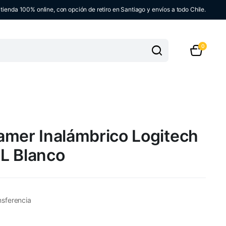
ienda 100% online, con opción de retiro en Santiago y envíos a todo Chile.
0
amer Inalámbrico Logitech
L Blanco
nsferencia