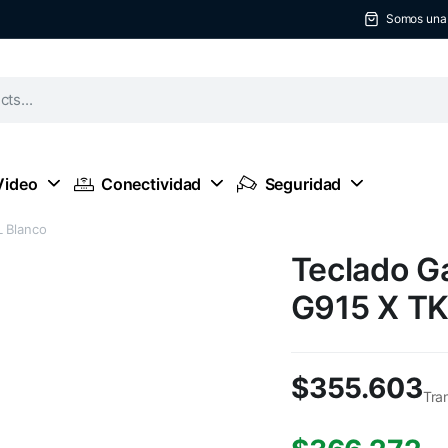
Somos una t
Video
Conectividad
Seguridad
L Blanco
Teclado G
G915 X TK
$
355.603
Tra