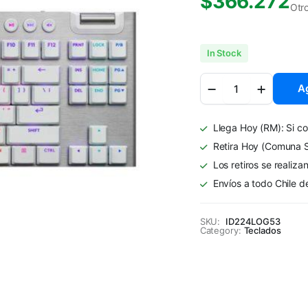
$
366.272
Otr
In Stock
Teclado
Ag
Gamer
Inalámbrico
Logitech
Llega Hoy (RM): Si co
G915
X
Retira Hoy (Comuna S
TKL
Los retiros se realiza
Blanco
Envíos a todo Chile d
quantity
SKU:
ID224LOG53
Category:
Teclados