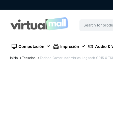
Computación
Impresión
Audio & 
Inicio
Teclados
Teclado Gamer Inalámbrico Logitech G915 X TK