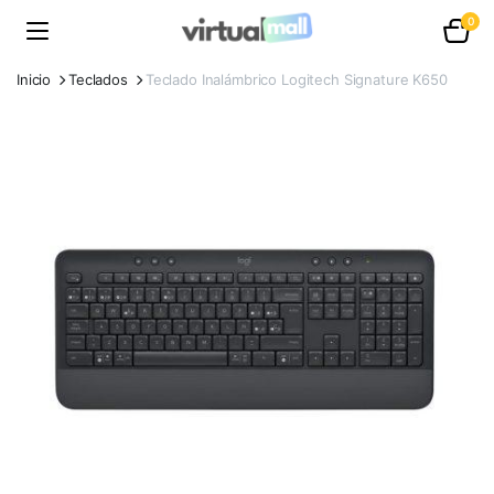
0
Inicio
Teclados
Teclado Inalámbrico Logitech Signature K650