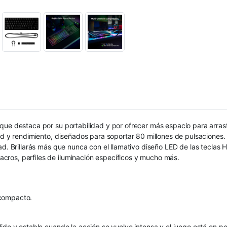
que destaca por su portabilidad y por ofrecer más espacio para arras
dad y rendimiento, diseñados para soportar 80 millones de pulsaciones
ad. Brillarás más que nunca con el llamativo diseño LED de las teclas H
ros, perfiles de iluminación específicos y mucho más.
 compacto.
do y estable cuando la acción se vuelve intensa y el juego está en peli