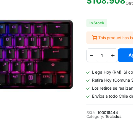
$
108.908
Otr
In Stock
This product has 
Teclado
Ag
Mecánico
HyperX
Alloy
Llega Hoy (RM): Si co
Origins
60
Retira Hoy (Comuna S
Negro
Los retiros se realiza
quantity
Envíos a todo Chile d
SKU:
100016444
Category:
Teclados