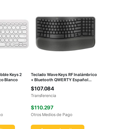
bble Keys 2
Teclado Wave Keys RF Inalámbrico
co Blanco
+ Bluetooth QWERTY Español
Grafito
$
107.084
Transferencia
$
110.297
go
Otros Medios de Pago