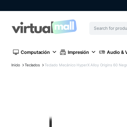
Computación
Impresión
Audio & 
Inicio
Teclados
Teclado Mecánico HyperX Alloy Origins 60 Neg