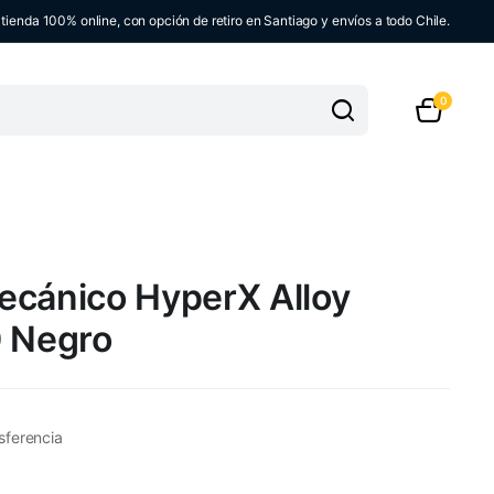
ienda 100% online, con opción de retiro en Santiago y envíos a todo Chile.
0
ecánico HyperX Alloy
0 Negro
sferencia