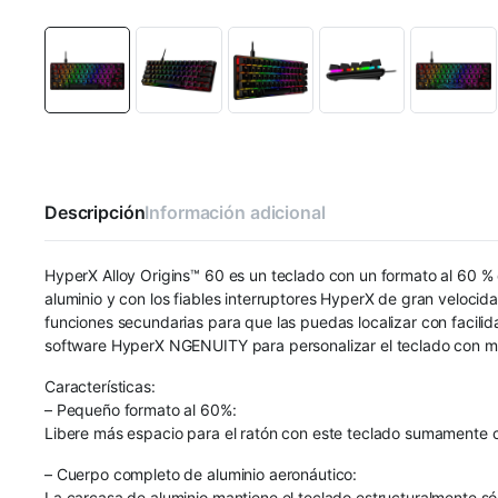
Descripción
Información adicional
HyperX Alloy Origins™ 60 es un teclado con un formato al 60 % 
aluminio y con los fiables interruptores HyperX de gran veloci
funciones secundarias para que las puedas localizar con facilid
software HyperX NGENUITY para personalizar el teclado con mac
Características:
– Pequeño formato al 60%:
Libere más espacio para el ratón con este teclado sumamente
– Cuerpo completo de aluminio aeronáutico:
La carcasa de aluminio mantiene el teclado estructuralmente sóli