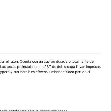
trar el ratón. Cuenta con un cuerpo duradero totalmente de
. Las teclas preinstaladas de PBT de doble capa llevan impresas
yperX y sus increíbles efectos luminosos. Saca partido al
gro, batalla tras batalla, noche tras noche.