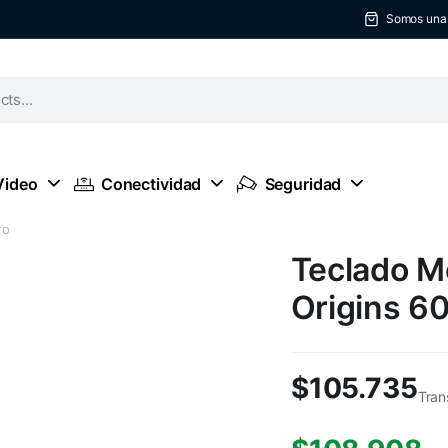
Somos una t
Video
Conectividad
Seguridad
ro
Teclado M
Origins 6
$
105.735
Tran