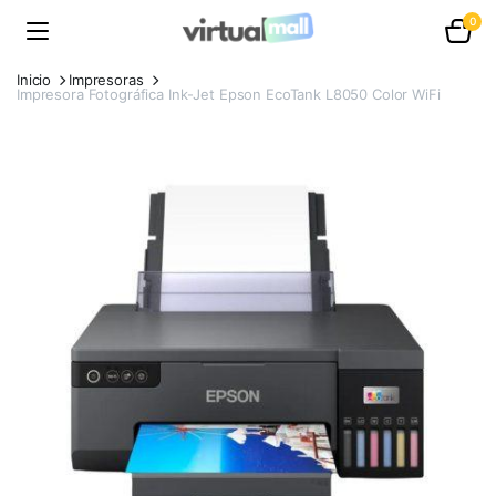
0
Inicio
Impresoras
Impresora Fotográfica Ink-Jet Epson EcoTank L8050 Color WiFi