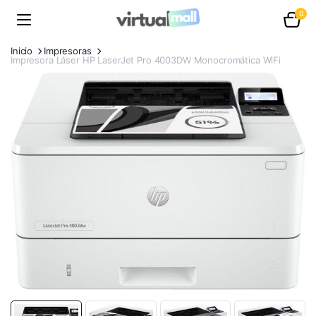
0
Inicio
Impresoras
Impresora Láser HP LaserJet Pro 4003DW Monocromática WiFi