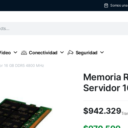
Somos una t
Video
Conectividad
Seguridad
or 16 GB DDR5 4800 MHz
Memoria 
Servidor 
$
942.329
Tra