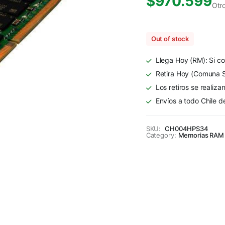
$
970.599
Otr
Out of stock
Llega Hoy (RM): Si co
Retira Hoy (Comuna S
Los retiros se realiza
Envíos a todo Chile d
SKU:
CH004HPS34
Category:
Memorias RAM