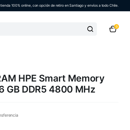
ienda 100% online, con opción de retiro en Santiago y envíos a todo Chile.
0
RAM HPE Smart Memory
16 GB DDR5 4800 MHz
nsferencia