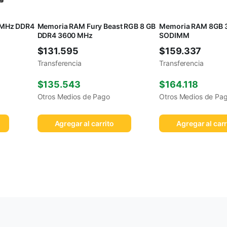
0MHz DDR4
Memoria RAM Fury Beast RGB 8 GB
Memoria RAM 8GB
DDR4 3600 MHz
SODIMM
$
131.595
$
159.337
Transferencia
Transferencia
$
135.543
$
164.118
Otros Medios de Pago
Otros Medios de Pa
Agregar al carrito
Agregar al carr