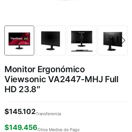
Monitor Ergonómico
Viewsonic VA2447-MHJ Full
HD 23.8″
$
145.102
Transferencia
$
149.456
Otros Medios de Pago