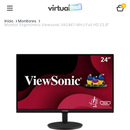
0
Inicio
Monitores
Monitor Ergonómico Viewsonic VA2447-MHJ Full HD 23.8″