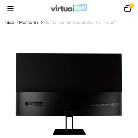
0
Inicio
Monitores
Monitor Gamer Xiaomi G27i Full HD 27″