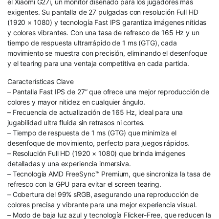
el Xiaomi G27i, un monitor diseñado para los jugadores más
exigentes. Su pantalla de 27 pulgadas con resolución Full HD
(1920 × 1080) y tecnología Fast IPS garantiza imágenes nítidas
y colores vibrantes. Con una tasa de refresco de 165 Hz y un
tiempo de respuesta ultrarrápido de 1 ms (GTG), cada
movimiento se muestra con precisión, eliminando el desenfoque
y el tearing para una ventaja competitiva en cada partida.
Características Clave
– Pantalla Fast IPS de 27” que ofrece una mejor reproducción de
colores y mayor nitidez en cualquier ángulo.
– Frecuencia de actualización de 165 Hz, ideal para una
jugabilidad ultra fluida sin retrasos ni cortes.
– Tiempo de respuesta de 1 ms (GTG) que minimiza el
desenfoque de movimiento, perfecto para juegos rápidos.
– Resolución Full HD (1920 × 1080) que brinda imágenes
detalladas y una experiencia inmersiva.
– Tecnología AMD FreeSync™ Premium, que sincroniza la tasa de
refresco con la GPU para evitar el screen tearing.
– Cobertura del 99% sRGB, asegurando una reproducción de
colores precisa y vibrante para una mejor experiencia visual.
– Modo de baja luz azul y tecnología Flicker-Free, que reducen la