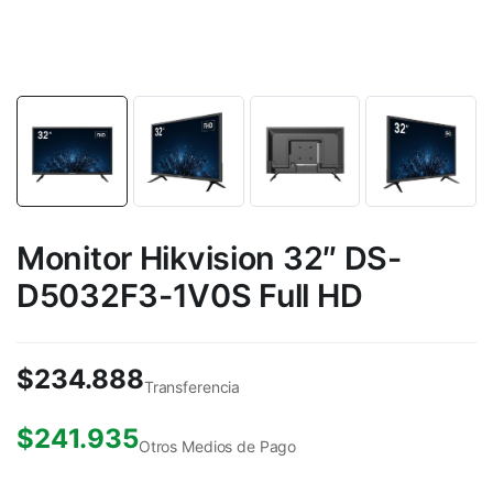
Monitor Hikvision 32″ DS-
D5032F3-1V0S Full HD
$
234.888
Transferencia
$
241.935
Otros Medios de Pago