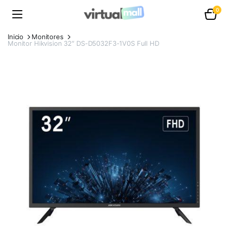
0
Inicio
Monitores
Monitor Hikvision 32″ DS-D5032F3-1V0S Full HD