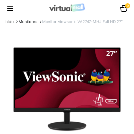
0
Inicio
Monitores
Monitor Viewsonic VA2747-MHJ Full HD 27″