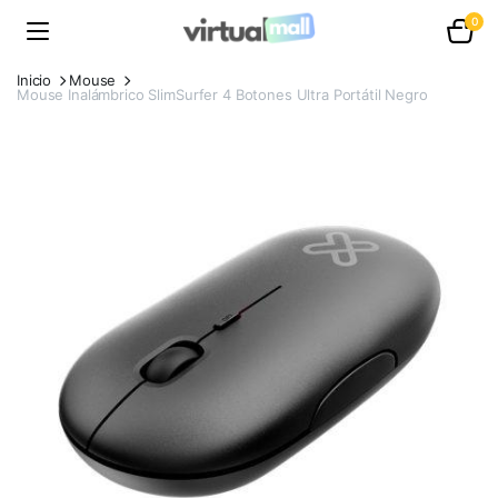
0
Inicio
Mouse
Mouse Inalámbrico SlimSurfer 4 Botones Ultra Portátil Negro