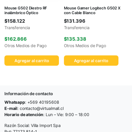
Mouse G502 Diestro RF
Mouse Gamer Logitech G502 X
inalámbrico Óptico
con Cable Blanco
$
158.122
$
131.396
Transferencia
Transferencia
$
162.866
$
135.338
Otros Medios de Pago
Otros Medios de Pago
Agregar al carrito
Agregar al carrito
Información de contacto
Whatsapp
: +569 40195608
E-mail
: contacto@virtualmall.cl
Horario de atención
: Lun – Vie: 9:00 – 18:00
Razón Social: Villa Import Spa
Rut: 77.173.814-1