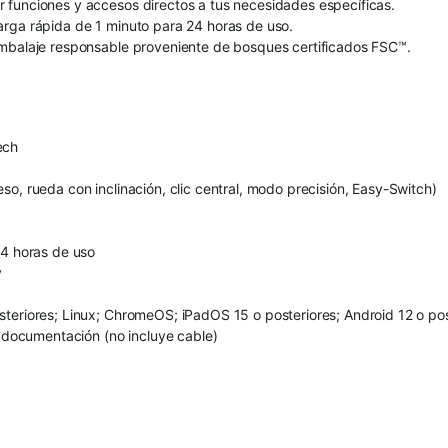
 funciones y accesos directos a tus necesidades específicas.
arga rápida de 1 minuto para 24 horas de uso.
embalaje responsable proveniente de bosques certificados FSC™.
ech
o, rueda con inclinación, clic central, modo precisión, Easy-Switch)
24 horas de uso
y
teriores; Linux; ChromeOS; iPadOS 15 o posteriores; Android 12 o pos
, documentación (no incluye cable)