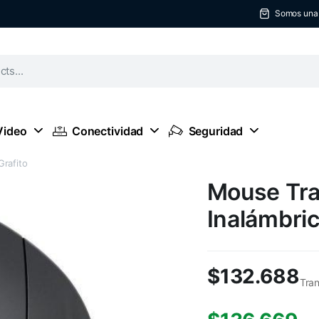
Somos una t
Video
Conectividad
Seguridad
Grafito
Mouse Tra
Inalámbric
$
132.688
Tran