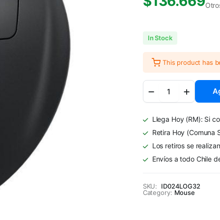
$
136.669
Otro
In Stock
This product has 
Mouse
Ag
Trackball
Logitech
MX
Llega Hoy (RM): Si co
Ergo
S
Retira Hoy (Comuna S
Inalámbrico
Los retiros se realiza
Grafito
Envíos a todo Chile d
quantity
SKU:
ID024LOG32
Category:
Mouse