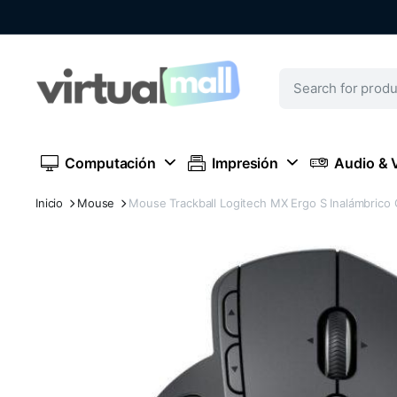
Computación
Impresión
Audio & 
Inicio
Mouse
Mouse Trackball Logitech MX Ergo S Inalámbrico 