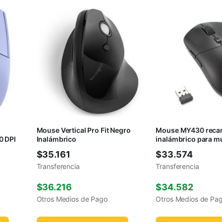
Mouse Vertical Pro Fit Negro
Mouse MY430 recar
0 DPI
Inalámbrico
inalámbrico para mú
dispositivos
$
35.161
$
33.574
Transferencia
Transferencia
$
36.216
$
34.582
Otros Medios de Pago
Otros Medios de Pa