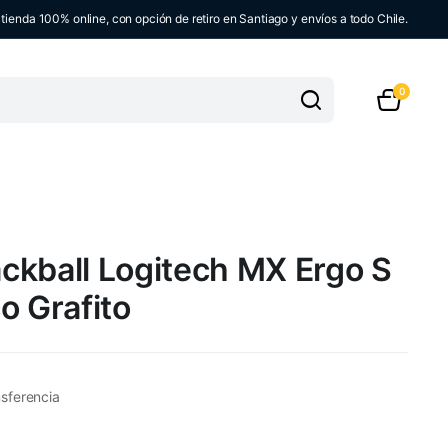
ienda 100% online, con opción de retiro en Santiago y envíos a todo Chile.
0
ckball Logitech MX Ergo S
o Grafito
sferencia