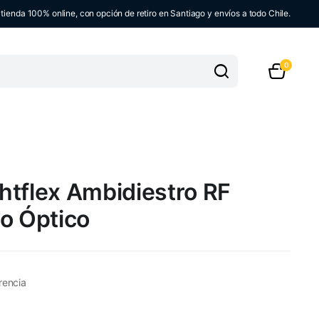
ienda 100% online, con opción de retiro en Santiago y envíos a todo Chile.
0
htflex Ambidiestro RF
co Óptico
rencia