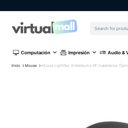
Computación
Impresión
Audio & 
Inicio
Mouse
Mouse Lightflex Ambidiestro RF inalámbrico Ópti