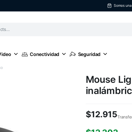
Somos una t
Video
Conectividad
Seguridad
co
Mouse Lig
inalámbri
$
12.915
Transfe