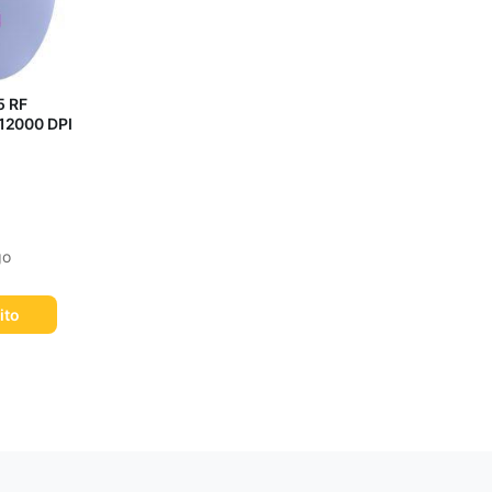
5 RF
 12000 DPI
go
ito