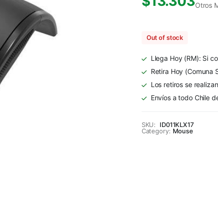
$
13.303
Otros 
Out of stock
Llega Hoy (RM): Si co
Retira Hoy (Comuna S
Los retiros se realiza
Envíos a todo Chile d
SKU:
ID011KLX17
Category:
Mouse