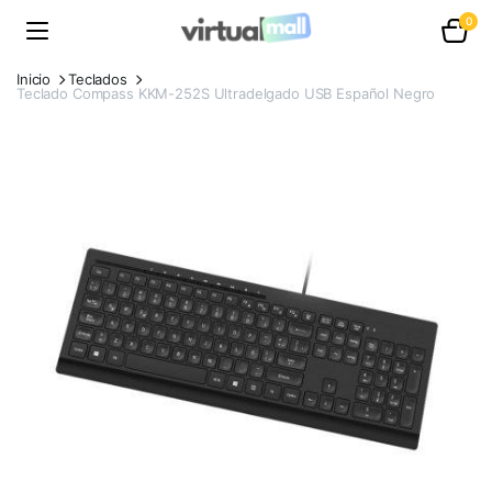
0
Inicio
Teclados
Teclado Compass KKM-252S Ultradelgado USB Español Negro