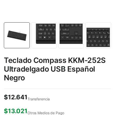
Teclado Compass KKM-252S
Ultradelgado USB Español
Negro
$
12.641
Transferencia
$
13.021
Otros Medios de Pago