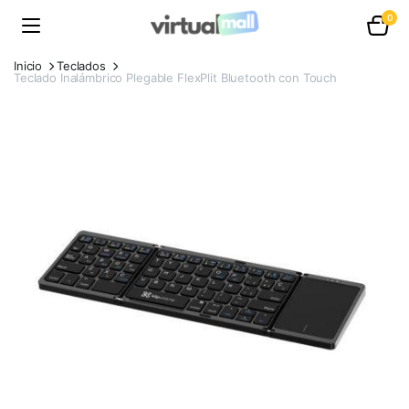
0
Inicio
Teclados
Teclado Inalámbrico Plegable FlexPlit Bluetooth con Touch