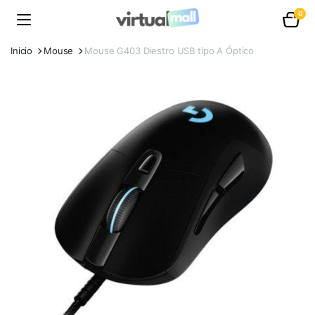
0
Inicio
Mouse
Mouse G403 Diestro USB tipo A Óptico