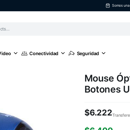
Somos una t
Video
Conectividad
Seguridad
Mouse Ópt
Botones 
$
6.222
Transfere