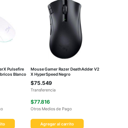
rX Pulsefire
Mouse Gamer Razer DeathAdder V2
mbricos Blanco
X HyperSpeed Negro
$
75.549
Transferencia
$
77.816
go
Otros Medios de Pago
ito
Agregar al carrito