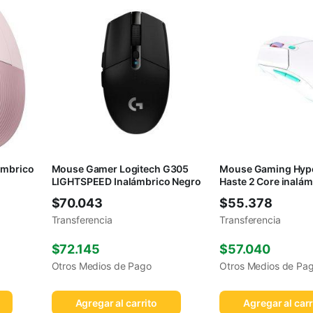
ámbrico
Mouse Gamer Logitech G305
Mouse Gaming Hype
LIGHTSPEED Inalámbrico Negro
Haste 2 Core inalá
$
70.043
$
55.378
Transferencia
Transferencia
$
72.145
$
57.040
Otros Medios de Pago
Otros Medios de Pa
Agregar al carrito
Agregar al carr