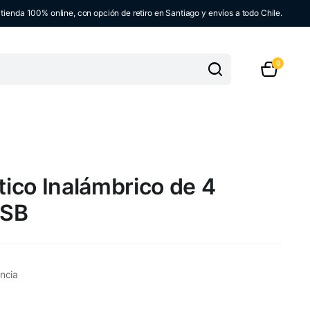
ienda 100% online, con opción de retiro en Santiago y envíos a todo Chile.
0
ico Inalámbrico de 4
USB
ncia