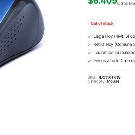
$
6.409
Otros Me
Out of stock
Llega Hoy (RM): Si co
Retira Hoy (Comuna S
Los retiros se realiza
Envíos a todo Chile d
SKU:
ID011XTK19
Category:
Mouse