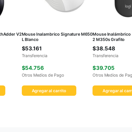
thAdder V2
Mouse Inalambrico Signature M650
Mouse Inalámbrico 
L Blanco
2 M350s Grafito
$
53.161
$
38.548
Transferencia
Transferencia
$
54.756
$
39.705
Otros Medios de Pago
Otros Medios de Pa
Agregar al carrito
Agregar al carr