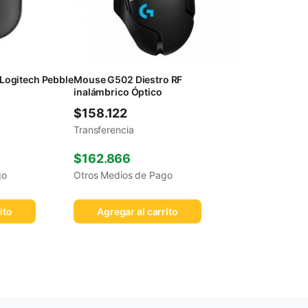
Logitech Pebble
Mouse G502 Diestro RF
inalámbrico Óptico
$
158.122
Transferencia
$
162.866
go
Otros Medios de Pago
ito
Agregar al carrito