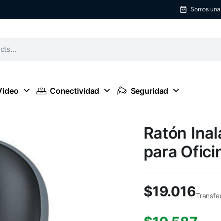
Somos una t
Video
Conectividad
Seguridad
Ratón Ina
para Ofici
$
19.016
Transfe