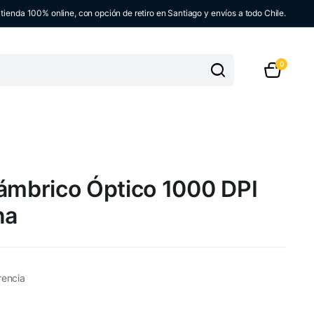
ienda 100% online, con opción de retiro en Santiago y envíos a todo Chile.
0
lámbrico Óptico 1000 DPI
na
rencia