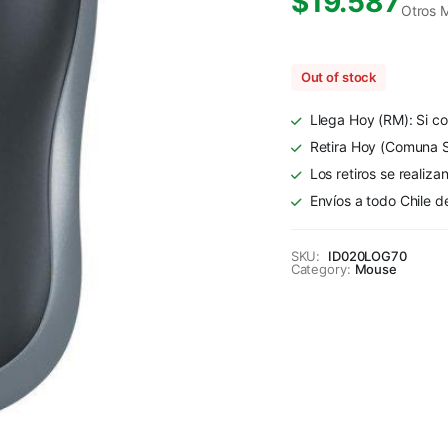
$
19.587
Otros 
Out of stock
Llega Hoy (RM): Si co
Retira Hoy (Comuna S
Los retiros se realiza
Envíos a todo Chile d
SKU:
ID020LOG70
Category:
Mouse