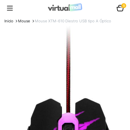
0
Inicio
Mouse
Mouse XTM-610 Diestro USB tipo A Óptico